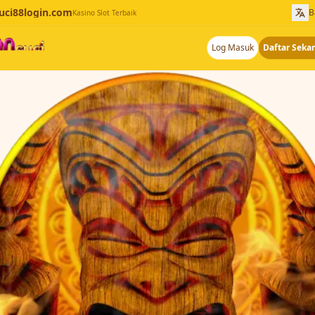
uci88login.com
B
Kasino Slot Terbaik
Log Masuk
Daftar Seka