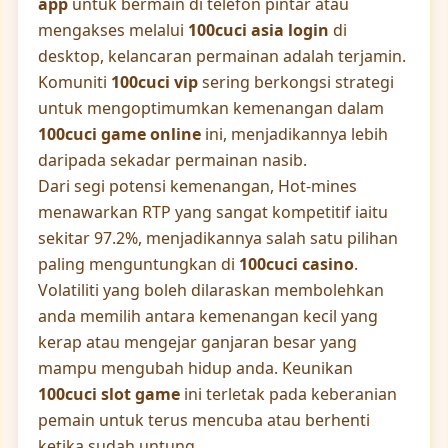
app
untuk bermain di telefon pintar atau
mengakses melalui
100cuci asia login
di
desktop, kelancaran permainan adalah terjamin.
Komuniti
100cuci vip
sering berkongsi strategi
untuk mengoptimumkan kemenangan dalam
100cuci game online
ini, menjadikannya lebih
daripada sekadar permainan nasib.
Dari segi potensi kemenangan, Hot-mines
menawarkan RTP yang sangat kompetitif iaitu
sekitar 97.2%, menjadikannya salah satu pilihan
paling menguntungkan di
100cuci casino
.
Volatiliti yang boleh dilaraskan membolehkan
anda memilih antara kemenangan kecil yang
kerap atau mengejar ganjaran besar yang
mampu mengubah hidup anda. Keunikan
100cuci slot game
ini terletak pada keberanian
pemain untuk terus mencuba atau berhenti
ketika sudah untung.