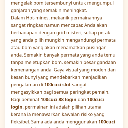
mengelak bom tersembunyi untuk mengumpul
ganjaran yang semakin meningkat.
Dalam Hot-mines, mekanik permainannya
sangat ringkas namun mencabar. Anda akan
berhadapan dengan grid misteri; setiap petak
yang anda pilih mungkin mengandungi permata
atau bom yang akan menamatkan pusingan
anda. Semakin banyak permata yang anda temui
tanpa meletupkan bom, semakin besar gandaan
kemenangan anda. Gaya visual yang moden dan
kesan bunyi yang mendebarkan menjadikan
pengalaman di
100cuci slot
sangat
mengasyikkan bagi semua peringkat pemain.
Bagi peminat
100cuci 88 login
dan
100cuci
login
, permainan ini adalah pilihan utama
kerana ia menawarkan kawalan risiko yang
fleksibel. Sama ada anda menggunakan
100cuci