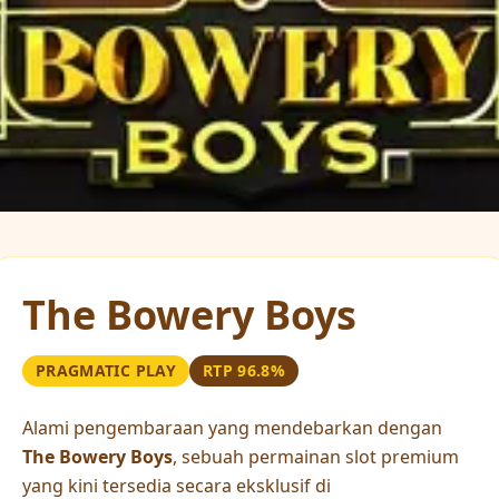
▶
The Bowery Boys
PRAGMATIC PLAY
RTP 96.8%
Alami pengembaraan yang mendebarkan dengan
The Bowery Boys
, sebuah permainan slot premium
yang kini tersedia secara eksklusif di