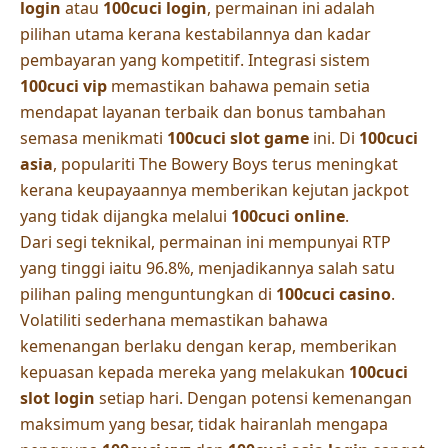
login
atau
100cuci login
, permainan ini adalah
pilihan utama kerana kestabilannya dan kadar
pembayaran yang kompetitif. Integrasi sistem
100cuci vip
memastikan bahawa pemain setia
mendapat layanan terbaik dan bonus tambahan
semasa menikmati
100cuci slot game
ini. Di
100cuci
asia
, populariti The Bowery Boys terus meningkat
kerana keupayaannya memberikan kejutan jackpot
yang tidak dijangka melalui
100cuci online
.
Dari segi teknikal, permainan ini mempunyai RTP
yang tinggi iaitu 96.8%, menjadikannya salah satu
pilihan paling menguntungkan di
100cuci casino
.
Volatiliti sederhana memastikan bahawa
kemenangan berlaku dengan kerap, memberikan
kepuasan kepada mereka yang melakukan
100cuci
slot login
setiap hari. Dengan potensi kemenangan
maksimum yang besar, tidak hairanlah mengapa