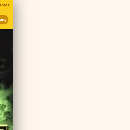
ahasa
rang